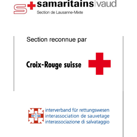
v
e
: