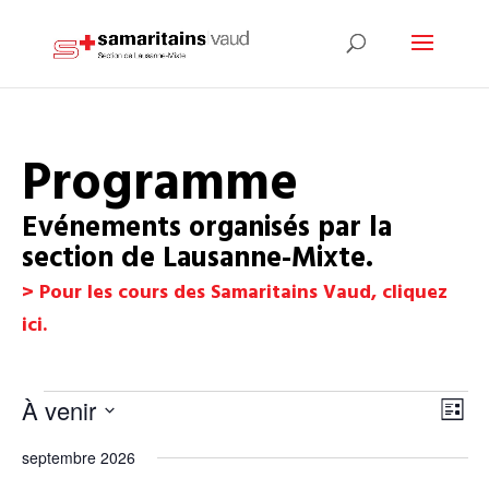
Programme
Evénements organisés par la
section de Lausanne-Mixte.
> Pour les cours des Samaritains Vaud, cliquez
ici.
.
Évènements
Navig
Navi
À venir
Liste
de
par
Sélectionnez
vue
consu
septembre 2026
Évè
une