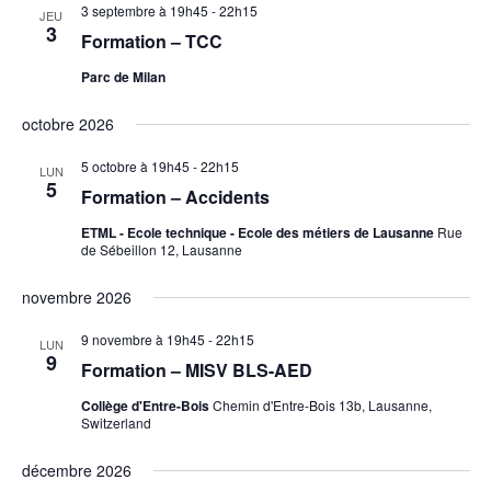
date.
3 septembre à 19h45
-
22h15
JEU
3
Formation – TCC
Parc de Milan
octobre 2026
5 octobre à 19h45
-
22h15
LUN
5
Formation – Accidents
ETML - Ecole technique - Ecole des métiers de Lausanne
Rue
de Sébeillon 12, Lausanne
novembre 2026
9 novembre à 19h45
-
22h15
LUN
9
Formation – MISV BLS-AED
Collège d'Entre-Bois
Chemin d'Entre-Bois 13b, Lausanne,
Switzerland
décembre 2026