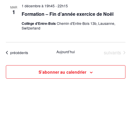
1 décembre à 19h45
-
22h15
MAR
1
Formation – Fin d’année exercice de Noël
Collège d'Entre-Bois
Chemin d'Entre-Bois 13b, Lausanne,
Switzerland
Évènements
Aujourd’hui
suivants
Évènements
précédents
S’abonner au calendrier